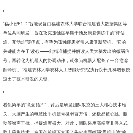
r
“福小智F1-D”智能设备由福建农林大学联合福建省大数据集团等
单位共同研发，旨在攻克孤独症早期干预及康复训练中的“评估
难、互动难”等痛点，有望为孤独症患者带来康复新契机。“它的
关键能力在于‘读心’——能精准捕捉并解读人类大脑发出的微弱信
号，再转化为机器人的协调动作，就像为机器人配备了一台‘意念
翻译机’。”福建农林大学农林人工智能研究院执行院长孔祥增教授
道出了技术研发的关键。
r
看似简单的“意念指挥”，背后是研发团队攻克的三大核心技术难
关。大脑产生的电波比手机信号微弱百万倍，还极易被心跳、眼
动等噪声干扰，捕捉难度极大。对此，团队采用高精度非侵入式
脑电采集技术，在无创前提下实现了头皮表面微弱“思维电波”的