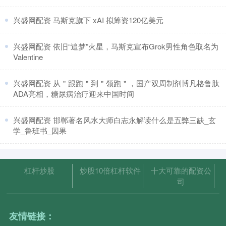
​兴盛网配资 马斯克旗下 xAI 拟筹资120亿美元
​兴盛网配资 依旧“追梦”火星，马斯克宣布Grok男性角色取名为
Valentine
​兴盛网配资 从＂跟跑＂到＂领跑＂，国产双周制剂博凡格鲁肽
ADA亮相，糖尿病治疗迎来中国时间
​兴盛网配资 邯郸著名风水大师白志永解读什么是五弊三缺_玄
学_鲁班书_因果
杠杆炒股
炒股10倍杠杆软件
十大可靠的配资公
司
友情链接：