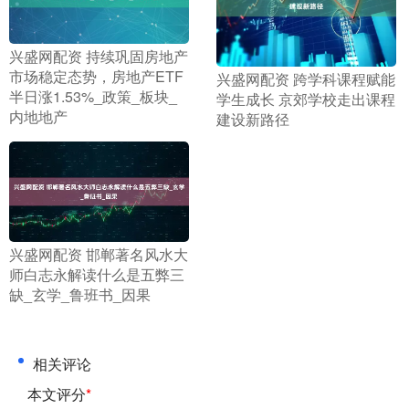
​兴盛网配资 持续巩固房地产
市场稳定态势，房地产ETF
​兴盛网配资 跨学科课程赋能
半日涨1.53%_政策_板块_
学生成长 京郊学校走出课程
内地地产
建设新路径
​兴盛网配资 邯郸著名风水大
师白志永解读什么是五弊三
缺_玄学_鲁班书_因果
相关评论
本文评分
*