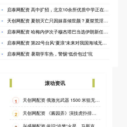
启泰网配资 高中扩招，北京10余所优质中学正在建设中！
天创网配资 夏朝灭亡只因妺喜倾世颜？夏桀荒淫无道该死，为何要
启泰网配资 哈梅内伊次子穆杰塔巴当选伊朗新任最高领袖 继承父
启泰网配资 第22号台风“夏浪”未来对我国海域无影响
启泰网配资 暑期学车热，警惕“低价包过”坑
滚动资讯
天创网配资 俄激光武器 1500 米狙无人机：“手杖” 项目 8 月实测，反制乌军 “柳特” 蜂群战术_俄罗斯_光束
1
天创网配资 《酱园弄》演技虎扑排名，章子怡屈居第二，雷佳音挤到第六
2
兴盛网配资 依旧“追梦”火星，马斯克宣布Grok男性角色取名为Valentine