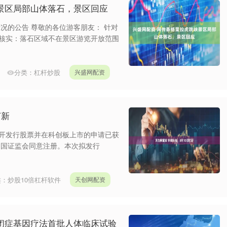
景区局部山体落石，景区回应
况的公告 尊敬的各位游客朋友： 针对
，经核实：落石区域不在景区游览开放范围
分类：
杠杆炒股
兴盛网配资
打新
公开发行股票并在科创板上市的申请已获
中国证监会同意注册。本次拟发行
类：
炒股10倍杠杆软件
天创网配资
闭症基因疗法首批人体临床试验