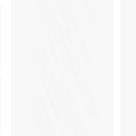
1RA/GIPRA双周制剂和GCGR/GLP-1RA周制剂、小
兴盛网配资 邯郸著名风水大师白志永解读什
么是五弊三缺_玄学_鲁班书_因果
杠杆炒股
07-04
邯郸著名风水大师白志永 邯郸著名风水大师白志永
邯郸著名风水大师白志永 “五弊三缺”是民间玄学与
网络文学中流传的概念，指
天创网配资 美联储主席，突然发声
炒股10倍杠杆软件
07-18
鲍威尔回应特朗普政府指责：美联储翻修始终接受
严格监督。 当地时间7月17日，针对特朗普政府高
级官员指控美联储总部翻修“奢
兴盛网配资 美银提前发出警告：周五非农可
能很“难看”！
杠杆炒股
08-02
来源：金十数据 华尔街大行预测周五非农就业将“爆