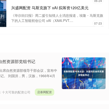
06-24
兴盛网配资 马斯克旗下 xAI 拟筹资120亿美元
班列
《华尔街曰报》周二援引知情人士消息报道，埃隆・马斯克旗
下的人工智能初创公司 xAI（XAAI.PVT....
07-23
自然资源部党组书记
志出席自然资源部领导干部会议，宣布中
。 刘国洪，男，汉族，1966年4月
：
十大可靠的配资公司
启泰网配资