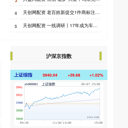
3
天创网配资 老百姓新提交1件商标注册申请
4
天创网配资 一线调研丨17年成为车身焊接领域冠军&#32;这家企业背后藏着什么创新密码？
5
沪深京指数
上证综指
3940.04
+39.68
+1.02%