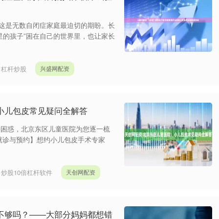
”这是无数自闭症家庭最迫切的期盼。长
星的孩子”困在自己的世界里，也让家长
：
杠杆炒股
兴盛网配资
小儿包皮常见疑问全解答
种困惑，北京东区儿童医院为您逐一梳
就诊与预约】想约小儿包皮手术专家
：
炒股10倍杠杆软件
天创网配资
不够吗？——大部分妈妈都想错