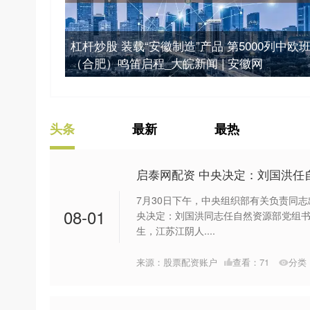
杠杆炒股 装载“安徽制造”产品 第5000列中欧
（合肥）鸣笛启程_大皖新闻 | 安徽网
头条
最新
最热
启泰网配资 中央决定：刘国洪任
7月30日下午，中央组织部有关负责同
08-01
央决定：刘国洪同志任自然资源部党组书记
生，江苏江阴人....
来源：股票配资账户
查看：
71
分类