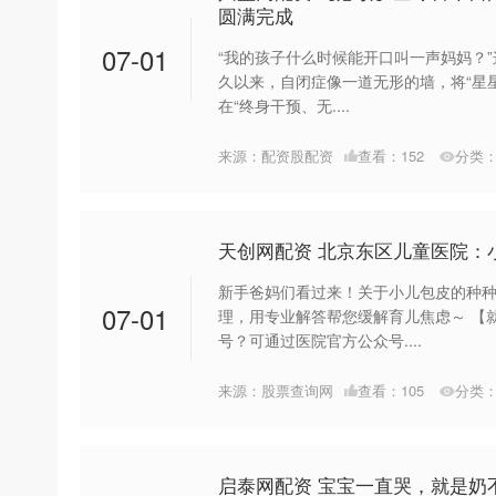
圆满完成
07-01
“我的孩子什么时候能开口叫一声妈妈？
久以来，自闭症像一道无形的墙，将“星
在“终身干预、无....
来源：配资股配资
查看：
152
分类
天创网配资 北京东区儿童医院：
新手爸妈们看过来！关于小儿包皮的种
07-01
理，用专业解答帮您缓解育儿焦虑～ 【
号？可通过医院官方公众号....
来源：股票查询网
查看：
105
分类
启泰网配资 宝宝一直哭，就是奶