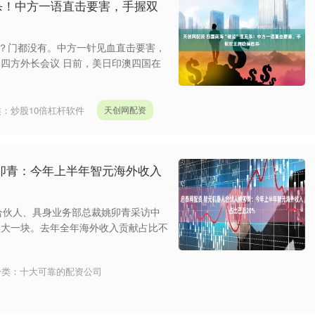
反杀！中方一语直击要害，手握双
子？门都没有。中方一针见血直击要害，
 四方外长会议 日前，美日印澳四国在
类：
炒股10倍杠杆软件
天创网配资
卯青：今年上半年智元海外收入
机器人合伙人、具身业务部总裁姚卯青采访中
很大一块。去年全年海外收入贡献占比不
分类：
十大可靠的配资公司