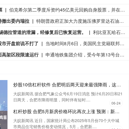
票
伯克希尔第二季度斥资约45亿美元回购自身股票，并在期内买入近200亿美元股票，显示首席执行官阿贝尔正将公司庞大的现金储备更多投入市场。 伯克希尔第一季度开始回购股票，为一年多来的首次。阿贝尔今年早些时候表示，公司重新启动回购，是因为管理层认为股票的“内在价值”高于其市场价格。 CFRA Research分析师Cathy Seifert表示：“投资者会受到回购举措的鼓舞。这也是Greg接掌公司并彰显其主导地位的一种方式。” 此次股票回购为股东带来了自2021年以来规模最大的季度资本回报。伯克希尔第二季度现金储备降至3655亿美元，低于前一季度的约3970亿美元。
特撤出委内瑞拉
特朗普政府正加大力度施压佛罗里达石油大亨、共和党捐赠人哈里·萨金特三世，要求其从委内瑞拉撤资。美国财政部周五冻结了萨金特旗下一家离岸公司的资产，该公司参与委内瑞拉石油开采业务。消息人士称，与此同时，财政部出具许可文件，准许他处置退出该企业的相关权益。美国财政部外国资产控制办公室对萨金特的蓝浪地产有限公司实施处罚，该公司目前按遭制裁状态开展业务。
-锡德拉管道的泄漏，经修复后已恢复运营。
利比亚瓦哈石油公司称已控制扎库特-锡德拉管道的泄漏，经修复后已恢复运营。
股市开盘前说不打了
当地时间8月6日，美国民主党籍联邦参议员克里斯·墨菲表示，总统特朗普通常会在周日晚上或周一早上，也就是股市开盘前，宣布美伊战事即将结束。但战火已持续了六个月。（澎湃）
面高架区段限速运行
申通地铁集团介绍，受今年第13号台风“白海豚”影响，为确保轨道交通运营安全，上海地铁实施运营调整：8月9日运营开始起，3号线、浦江线全线限速运行；1号线、2号线、4号线、5号线、6号线、7号线、8号线、9号线、10号线、11号线、16号线、17号线、市域机场线地面、高架区段限速运行，同时，16号线取消大站车，列车站站停靠。全网络其他线路区段正常运行。上海地铁将密切关注台风路径变化，根据风速、雨量和对运营影响程度等实际情况，动态调整列车开行方案，遇紧急情况或将采取停运措施，保障乘客安全出行。请市民乘客留意官方发布的运营信息。（上海发布）
炒股10倍杠杆软件 合肥明后两天迎来最强降雨，这两个时段要注意_大皖新闻 | 安徽网
大皖新闻讯 据合肥气象公众号6月19日消息 预计6月20日和21
日两天，合肥市降雨明显，同时伴有短时....
06-24
杠杆炒股 合肥5月新房价格环比再次上涨 预测：新房市场有望温和回升_大皖新闻 | 安徽网
大皖新闻讯 近日，国家统计局公布2025年5月份70个大中城
市商品住宅销售价格变动情况，5月，合肥新....