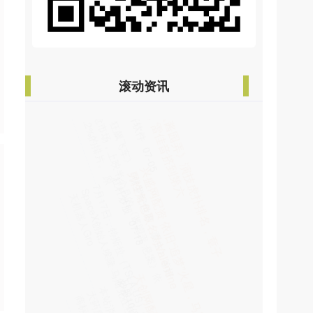
滚动资讯
天创网配资 新修订的文物保护法首次明确对
流失境外中国文物的追索权_法律_历史_管理
炒股10倍杠杆软件
07-11
自3月1日起，新修订的《中华人民共和国文物保护
法》施行，这标志着我国文物保护进入依法治理新
阶段。文物保护法于1982年1
兴盛网配资 从＂跟跑＂到＂领跑＂，国产双
周制剂博凡格鲁肽ADA亮相，糖尿病治疗迎
来中国时间
杠杆炒股
07-14
国产GLP-1RA双周制剂，偏向性GLP-1RA，GLP-