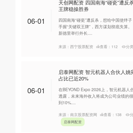
天创网配资 四国南海“碰瓷”遭
王牌稳操胜券
06-01
四国南海“碰瓷”遭反杀，想给中国使绊
手握“关键双王牌”，西方谋划彻底失算。
新德里举行外长....
来源：西宁股票配资
查看：
112
分
启泰网配资 智元机器人合伙人姚
占比已近20%
06-01
在BEYOND Expo 2026上，智元
透露，未来海外收入将成为公司业绩的
到10%....
来源：南京股票配资网
查看：
138
启泰网配资