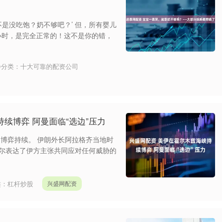
是没吃饱？奶不够吧？’ 但，所有婴儿
小时，是完全正常的！这不是你的错，
分类：
十大可靠的配资公司
续博弈 阿曼面临“选边”压力
博弈持续。 伊朗外长阿拉格齐当地时
德尔表达了伊方主张共同应对任何威胁的
类：
杠杆炒股
兴盛网配资