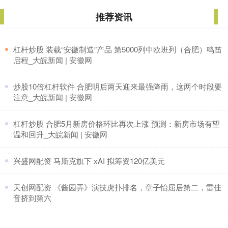
推荐资讯
​杠杆炒股 装载“安徽制造”产品 第5000列中欧班列（合肥）鸣笛
启程_大皖新闻 | 安徽网
​炒股10倍杠杆软件 合肥明后两天迎来最强降雨，这两个时段要
注意_大皖新闻 | 安徽网
​杠杆炒股 合肥5月新房价格环比再次上涨 预测：新房市场有望
温和回升_大皖新闻 | 安徽网
​兴盛网配资 马斯克旗下 xAI 拟筹资120亿美元
​天创网配资 《酱园弄》演技虎扑排名，章子怡屈居第二，雷佳
音挤到第六