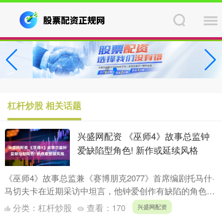
杠杆炒股 相关话题
兴盛网配资 《巫师4》故事总监钟
爱缺陷型角色! 新作或延续风格
《巫师4》故事总监兼《赛博朋克2077》首席编剧托马什·
马切夫卡在近期采访中坦言，他钟爱创作有缺陷的角色，
这也导致其笔下故事鲜有圆满结局。他认为"探索人性阴
分类：
杠杆炒股
查看：
170
兴盛网配资
暗面....