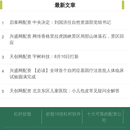
最新文章
启泰网配资 中央决定：刘国洪任自然资源部党组书记
1
兴盛网配资 网传香格里拉虎跳峡景区局部山体落石，景区回
2
应
天创网配资 宇树科技：8月10日打新
3
兴盛网配资 【必读】全球首个自闭症基因疗法首批人体临床
4
试验圆满完成
天创网配资 北京东区儿童医院：小儿包皮常见疑问全解答
5
杠杆炒股
炒股10倍杠杆软件
十大可靠的配资公
司