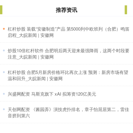
推荐资讯
​杠杆炒股 装载“安徽制造”产品 第5000列中欧班列（合肥）鸣笛
启程_大皖新闻 | 安徽网
​炒股10倍杠杆软件 合肥明后两天迎来最强降雨，这两个时段要
注意_大皖新闻 | 安徽网
​杠杆炒股 合肥5月新房价格环比再次上涨 预测：新房市场有望
温和回升_大皖新闻 | 安徽网
​兴盛网配资 马斯克旗下 xAI 拟筹资120亿美元
​天创网配资 《酱园弄》演技虎扑排名，章子怡屈居第二，雷佳
音挤到第六