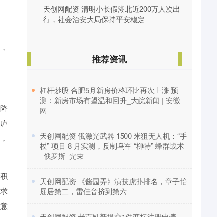
天创网配资 清明小长假湖北近200万人次出
行，社会治安大局保持平安稳定
型，
推荐资讯
​杠杆炒股 合肥5月新房价格环比再次上涨 预
测：新房市场有望温和回升_大皖新闻 | 安徽
下降
网
是庐
​天创网配资 俄激光武器 1500 米狙无人机：“手
看，
杖” 项目 8 月实测，反制乌军 “柳特” 蜂群战术
_俄罗斯_光束
公积
​天创网配资 《酱园弄》演技虎扑排名，章子怡
需求
屈居第二，雷佳音挤到第六
注意
​天创网配资 老百姓新提交1件商标注册申请