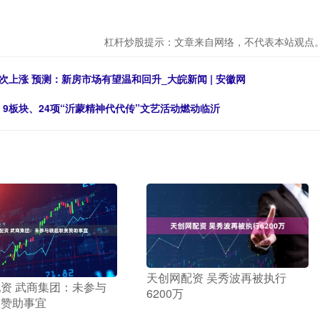
杠杆炒股提示：文章来自网络，不代表本站观点
次上涨 预测：新房市场有望温和回升_大皖新闻 | 安徽网
9板块、24项“沂蒙精神代代传”文艺活动燃动临沂
​天创网配资 吴秀波再被执行
配资 武商集团：未参与
6200万
赛赞助事宜