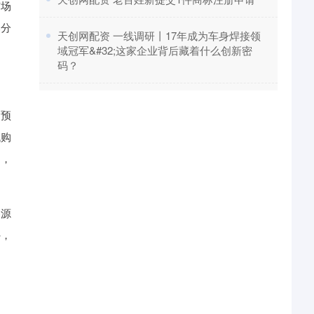
市场
部分
​天创网配资 一线调研丨17年成为车身焊接领
域冠军&#32;这家企业背后藏着什么创新密
码？
，预
低购
力，
客源
外，