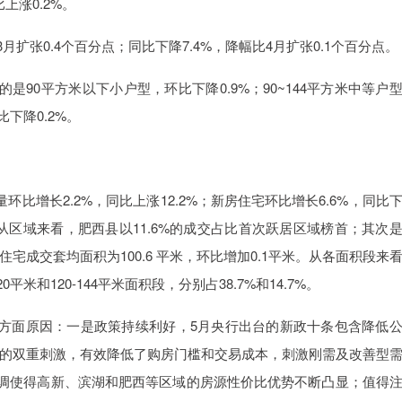
上涨0.2%。
月扩张0.4个百分点；同比下降7.4%，降幅比4月扩张0.1个百分点。
90平方米以下小户型，环比下降0.9%；90~144平方米中等户
下降0.2%。
比增长2.2%，同比上涨12.2%；新房住宅环比增长6.6%，同比
%。 从区域来看，肥西县以11.6%的成交占比首次跃居区域榜首；其次
手住宅成交套均面积为100.6 平米，环比增加0.1平米。从各面积段来
平米和120-144平米面积段，分别占38.7%和14.7%。
方面原因：一是政策持续利好，5月央行出台的新政十条包含降低
的双重刺激，有效降低了购房门槛和交易成本，刺激刚需及改善型
回调使得高新、滨湖和肥西等区域的房源性价比优势不断凸显；值得