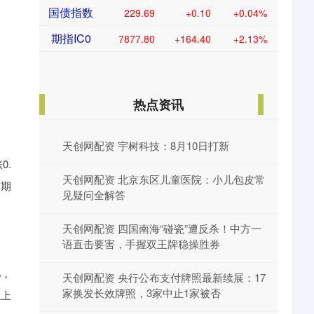
国债指数
229.69
+0.10
+0.04%
期指IC0
7877.80
+164.40
+2.13%
热点资讯
天创网配资 宇树科技：8月10日打新
0.
天创网配资 北京东区儿童医院：小儿包皮常
前期
见疑问全解答
天创网配资 四国南海“碰瓷”遭反杀！中方一
语直击要害，手握双王牌稳操胜券
%，
天创网配资 央行公布支付牌照最新续展：17
家换发长效牌照，3家中止1家被否
以上