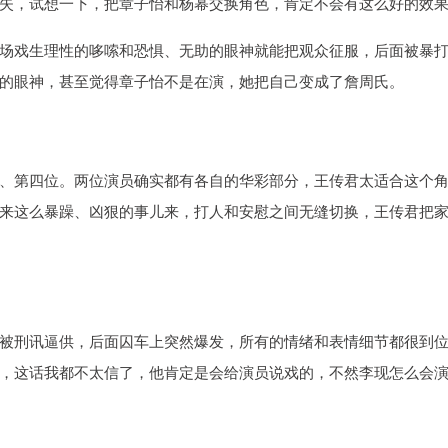
失，试想一下，把章子怡和杨幂交换角色，肯定不会有这么好的效
场戏生理性的哆嗦和恐惧、无助的眼神就能把观众征服，后面被暴
的眼神，甚至觉得章子怡不是在演，她把自己变成了詹周氏。
、第四位。两位演员确实都有各自的华彩部分，王传君太适合这个
来这么暴躁、凶狠的事儿来，打人和安慰之间无缝切换，王传君把
被刑讯逼供，后面囚车上突然爆发，所有的情绪和表情细节都很到
，这话我都不太信了，他肯定是会给演员说戏的，不然李现怎么会