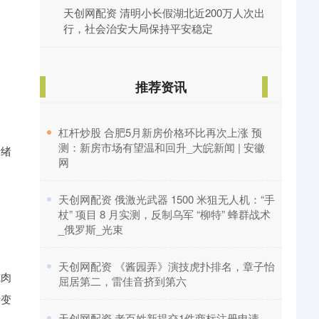
天创网配资 清明小长假湖北近200万人次出
行，社会治安大局保持平安稳定
推荐资讯
​杠杆炒股 合肥5月新房价格环比再次上涨 预
测：新房市场有望温和回升_大皖新闻 | 安徽
情绪
网
​天创网配资 俄激光武器 1500 米狙无人机：“手
杖” 项目 8 月实测，反制乌军 “柳特” 蜂群战术
_俄罗斯_光束
​天创网配资 《酱园弄》演技虎扑排名，章子怡
或肉
屈居第二，雷佳音挤到第六
绪变
​天创网配资 老百姓新提交1件商标注册申请