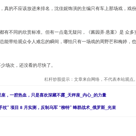
，真的不应该放进来排名，沈佳妮饰演的主编只有车上那场戏，戏
都有不同的欣赏标准。但有一点毫无疑问，《酱园弄·悬案》是 众多
总能带给观众令人难忘的瞬间，哪怕只有一场戏的周野芒和梅婷，
不少场次，还没看的尽快了。
杠杆炒股提示：文章来自网络，不代表本站观点
星座，一腔热血，只是喜欢深藏不露_天秤座_内心_的力量
手杖” 项目 8 月实测，反制乌军 “柳特” 蜂群战术_俄罗斯_光束