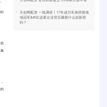
果。
打时
​天创网配资 一线调研丨17年成为车身焊接领
域冠军&#32;这家企业背后藏着什么创新密
码？
角色
家暴
位，
演的