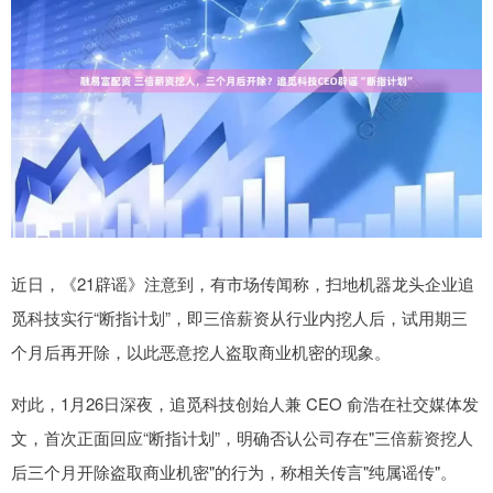
近日，《21辟谣》注意到，有市场传闻称，扫地机器龙头企业追
觅科技实行“断指计划”，即三倍薪资从行业内挖人后，试用期三
个月后再开除，以此恶意挖人盗取商业机密的现象。
对此，1月26日深夜，追觅科技创始人兼 CEO 俞浩在社交媒体发
文，首次正面回应“断指计划”，明确否认公司存在"三倍薪资挖人
后三个月开除盗取商业机密"的行为，称相关传言"纯属谣传"。