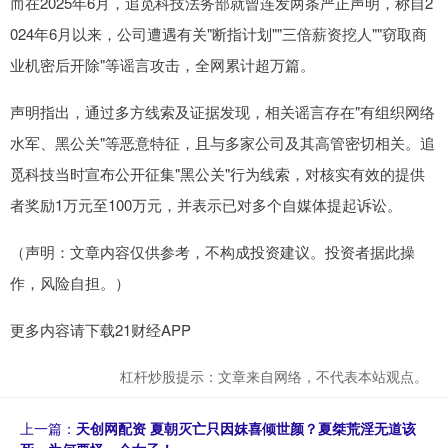
而在2025年6月，追觅科技法务部就曾连发两条严正声明，称自2
024年6月以来，公司遭遇有关"断指计划""三倍薪资挖人""窃取商
业机密后开除"等谣言攻击，全网累计超万篇。
声明指出，通过多方线索及证据发现，相关谣言存在"有组织网络
水军、黑公关"等恶意特征，且与多家公司及其高管密切相关。追
觅科技当时宣布公开征集"黑公关"行为线索，对核实有效的提供
者奖励1万元至100万元，并表示已对多个自媒体提起诉讼。
（声明：文章内容仅供参考，不构成投资建议。投资者据此操
作，风险自担。）
更多内容请下载21财经APP
杠杆炒股提示：文章来自网络，不代表本站观点。
上一篇：
天创网配资 夏朝灭亡只因妺喜倾世颜？夏桀荒淫无道该