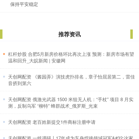
保持平安稳定
推荐资讯
​杠杆炒股 合肥5月新房价格环比再次上涨 预测：新房市场有望
温和回升_大皖新闻 | 安徽网
​天创网配资 《酱园弄》演技虎扑排名，章子怡屈居第二，雷佳
音挤到第六
​天创网配资 俄激光武器 1500 米狙无人机：“手杖” 项目 8 月实
测，反制乌军 “柳特” 蜂群战术_俄罗斯_光束
​天创网配资 老百姓新提交1件商标注册申请
​天创网配资 一线调研丨17年成为车身焊接领域冠军&#32;这家