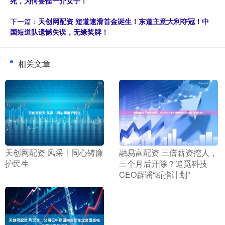
死，为何要怪一介女子！
下一篇：
天创网配资 短道速滑首金诞生！东道主意大利夺冠！中
国短道队遗憾失误，无缘奖牌！
相关文章
​天创网配资 风采丨同心铸廉
​融易富配资 三倍薪资挖人，
护民生
三个月后开除？追觅科技
CEO辟谣“断指计划”