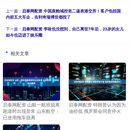
上一篇：
启泰网配资 中国座舱域控老二递表港交所！客户包括国
内前五大车企，吉利奇瑞博世都投了
下一篇：
启泰网配资 李咏也没想到，自己离世7年后，23岁的女儿
如今也迈进了娱乐圈
相关文章
​启泰网配资 山航一航班脱离
​启泰网配资 特朗普认为因为
跑道时出现异常 山东航空：
油价低 俄罗斯会同意停火
已使用拖车脱离