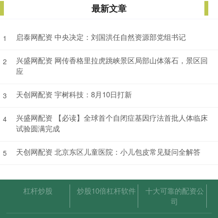
最新文章
启泰网配资 中央决定：刘国洪任自然资源部党组书记
1
兴盛网配资 网传香格里拉虎跳峡景区局部山体落石，景区回
2
应
天创网配资 宇树科技：8月10日打新
3
兴盛网配资 【必读】全球首个自闭症基因疗法首批人体临床
4
试验圆满完成
天创网配资 北京东区儿童医院：小儿包皮常见疑问全解答
5
杠杆炒股
炒股10倍杠杆软件
十大可靠的配资公
司