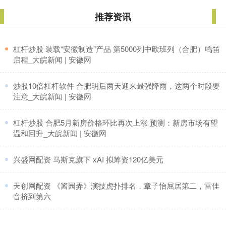
推荐资讯
​杠杆炒股 装载“安徽制造”产品 第5000列中欧班列（合肥）鸣笛
启程_大皖新闻 | 安徽网
​炒股10倍杠杆软件 合肥明后两天迎来最强降雨，这两个时段要
注意_大皖新闻 | 安徽网
​杠杆炒股 合肥5月新房价格环比再次上涨 预测：新房市场有望
温和回升_大皖新闻 | 安徽网
​兴盛网配资 马斯克旗下 xAI 拟筹资120亿美元
​天创网配资 《酱园弄》演技虎扑排名，章子怡屈居第二，雷佳
音挤到第六