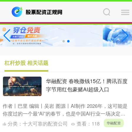
杠杆炒股 相关话题
华融配资 春晚撒钱15亿！腾讯百度
字节用红包豪赌AI超级入口
作者丨巴里 编辑丨吴岩 图源丨AI制作 2026年，这可能是
你度过的一个最“AI”的春节，也是中国AI行业一场决定未
来格局的关键卡位战。 除夕夜，当你打开手机，....
分类：
十大可靠的配资公司
查看：
118
华融配资